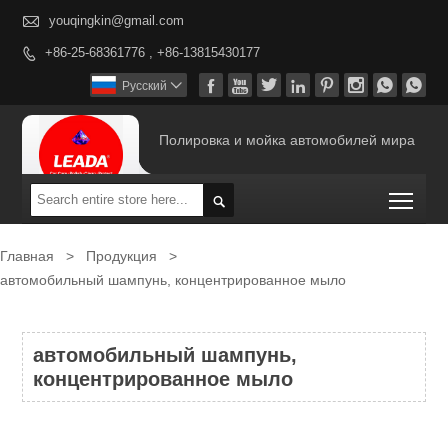

youqingkin@gmail.com
+86-25-68361776 , +86-13815430177









Pусский

Полировка и мойка автомобилей мира
Togg

Главная
>
Продукция
>
автомобильный шампунь, концентрированное мыло
автомобильный шампунь,
концентрированное мыло